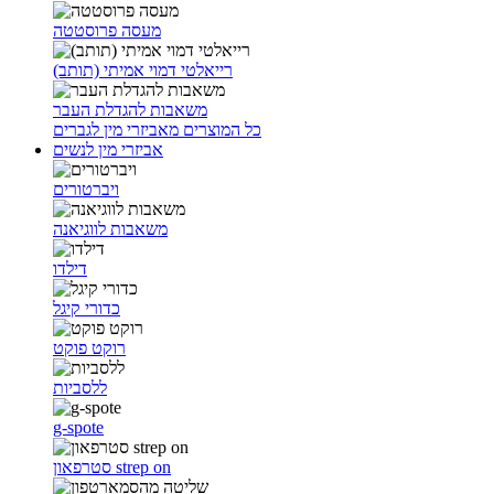
מעסה פרוסטטה
רייאלטי דמוי אמיתי (תותב)
משאבות להגדלת העבר
כל המוצרים מאביזרי מין לגברים
אביזרי מין לנשים
ויברטורים
משאבות לווגיאנה
דילדו
כדורי קיגל
רוקט פוקט
ללסביות
g-spote
סטרפאון strep on