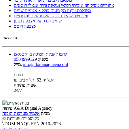
משאבה לעיבוי ומאריך את האיבר
אחוריים מסיליקון איכותי רפואי ווגיאנה וחור אנאלי רוטטים
משאבת ווקום מקצועית כולל 3 אטמים שונים
וויברטור שואב רוטט בעל מנועים עוצמתיים
שואב דגדגן על אצבעון נטען
אצבעון רוטט
יצירת קשר
לחצו לקבלת תמיכה בוואטסאפ
טלפון:
0504999129
info@dominaqueen.co.il
מייל:
כתובת:
העלייה 62, תל אביב יפו
שעות פתיחה:
24/7
פיתוח A&A Digital Agency
מבית
אלמיר מערכות תוכנה
© כל הזכויות שמורות
לDOMINAQUEEN 2010-2026
הצהרת נגישות