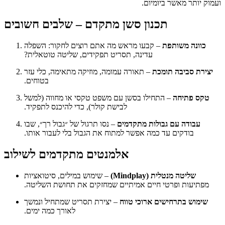
ועמוק יותר מאשר ביומיום.
תכנון סשן מתקדם – שלבים חשובים
כוונה משותפת
– קבעו מראש מה אתם רוצים לחקור: השפלה
עדינה, תסריט תפקידים, שליטה טוטאלית?
יצירת סביבה תומכת
– תאורה עמומה, מוזיקה מתאימה, כלי עזר
בטוחים.
טקס פתיחה
– התחילו בסשן עם משפט טקסי או מחווה (למשל
לבישת קולר), כדי להיכנס לתפקיד.
עבודה עם גבולות מתקדמים
– נסו תרגול של ״גבול רך״, שבו
בודקים עד כמה אפשר למתוח את הגבול בלי לעבור אותו.
אלמנטים מתקדמים לשילוב
שליטה מנטלית (Mindplay)
– שימוש במילים, סיטואציות
מפתיעות ופרטי חיים אמיתיים שמחזקים את תחושת השליטה.
שימוש בתרחישים ארוכי טווח
– יצירת תסריט שמתחיל ונמשך
לאורך כמה ימים.