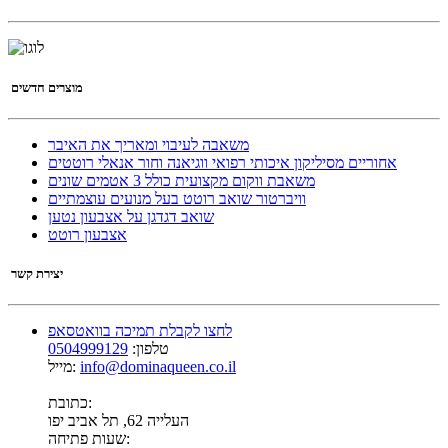
מוצרים חדשים
משאבה לעיבוי ומאריך את האיבר
אחוריים מסיליקון איכותי רפואי ווגיאנה וחור אנאלי רוטטים
משאבת ווקום מקצועית כולל 3 אטמים שונים
וויברטור שואב רוטט בעל מנועים עוצמתיים
שואב דגדגן על אצבעון נטען
אצבעון רוטט
יצירת קשר
לחצו לקבלת תמיכה בוואטסאפ
טלפון:
0504999129
info@dominaqueen.co.il
מייל:
כתובת:
העלייה 62, תל אביב יפו
שעות פתיחה: