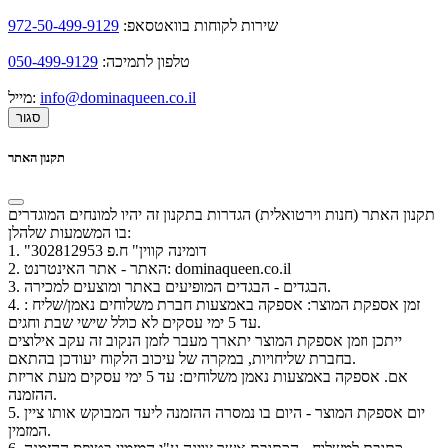
שירות לקוחות בוואטסאפ:
972-50-499-9129
טלפון לתמיכה:
050-499-9129
info@dominaqueen.co.il
מייל:
סגור
תקנון האתר
תקנון האתר (חנות וירטואלית) הגדרות בתקנון זה יהיו למונחים המוגדרים
בו המשמעות שלהלן:
1. "דומינה קווין" ח.פ 302812953
2. האתר - אתר האינטרנט: dominaqueen.co.il
3. הבגדים - הבגדים המופיעים באתר ומוצעים למכירה.
4. זמן אספקת המוצר: אספקה באמצעות חברת משלוחים נאמן/שליח :
עד 5 ימי עסקים לא כולל שישי שבת וחגים.
ייתכן וזמן אספקת המוצר יתארך מעבר לזמן הנקוב זה עקב אילוצים
בחברת שליחויות, במקרה של עיכוב הלקוח יעודכן בהתאם.
אם. אספקה באמצעות נאמן משלוחים: עד 5 ימי עסקים מעת אריזת
ההזמנה.
5. יום אספקת המוצר - היום בו נמסרה ההזמנה ליעד המבוקש אותו ציין
המזמין.