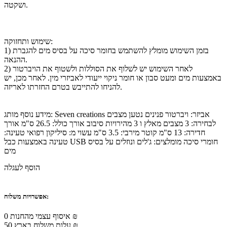
ושקטה.
שימוש ותחזוקה:
1) בזמן השימוש מומלץ להשתמש בחומר סיכה על בסיס מים להגברת
ההנאה.
2) לאחר השימוש יש לשלוף את הסוללות ולשטוף את הויברטור
באמצעות מים ומעט סבון או חומר ניקוי ייעודי לאביזרי מין. לאחר מכן, יש
להניחו להתייבש בטרם החזרתו לאריזה.
מידע נוסף מותג: Seven creations אביזר: ויברטור פנינים נטען מצבים
לבחירה: 3 מצבים מאלץ ו 3 מהירויות סיבוב אורך כולל: 26.5 ס"מ אורך
חדירה: 13 ס"מ קוטר מירבי: 3.5 ס"מ עשוי מ: סיליקון רפואי טעינה:
טעינה באמצעות כבל USB חומרי סיכה מומלצים: ג'לים ונוזלים על בסיס
מים
הוסף לעגלה
אפשרויות משלוח:
איסוף עצמי מהחנות 0 ₪
עלות משלוח בארץ 50 ₪